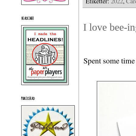
Etiketter:
2022
,
Car
HEADLINER
I love bee-i
Spent some time a
PUBLICERAD