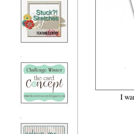
.
I wa
.