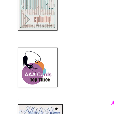
.
.
A