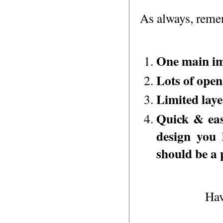
As always, reme
One main i
Lots of open
Limited lay
Quick & eas
design you 
should be a 
Hav