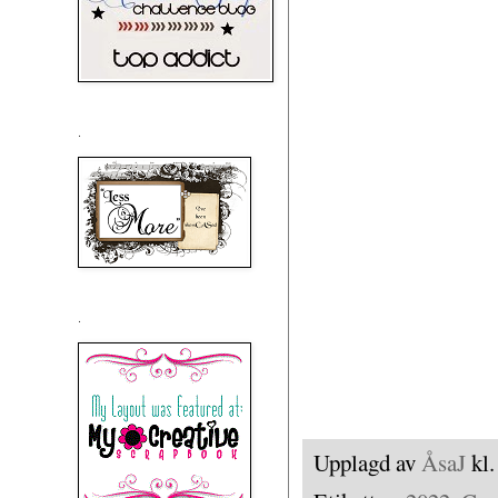
.
.
Upplagd av
ÅsaJ
kl