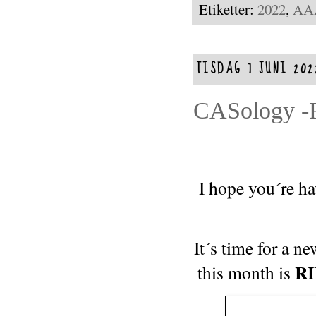
Etiketter:
2022
,
AA
TISDAG 7 JUNI 202
CASology -
I hope you´re ha
It´s time for a n
R
this month is