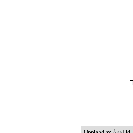
T
Upplagd av
ÅsaJ
kl