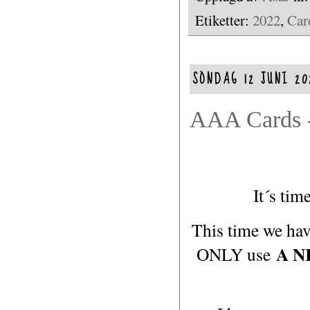
Etiketter:
2022
,
Car
SÖNDAG 12 JUNI 20
AAA Cards -1
It´s ti
This time we hav
A N
ONLY use