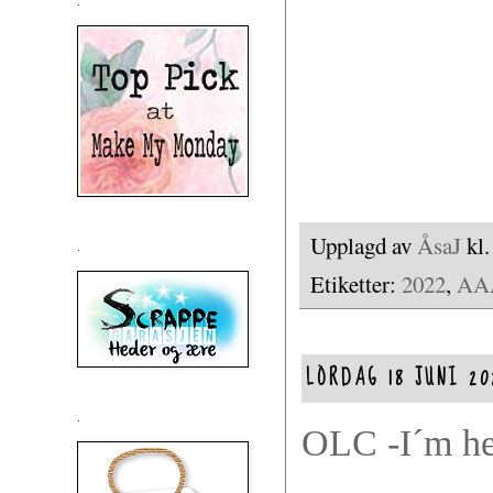
.
Upplagd av
ÅsaJ
kl
.
Etiketter:
2022
,
AA
LÖRDAG 18 JUNI 20
.
OLC -I´m he