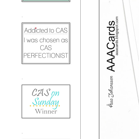
.
.
.