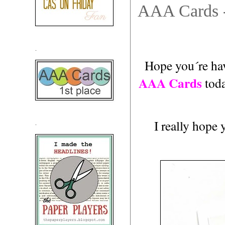
AAA Cards -
.
Hope you´re hav
AAA Cards
toda
I really hope 
.