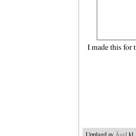
I made this for
Upplagd av
ÅsaJ
kl