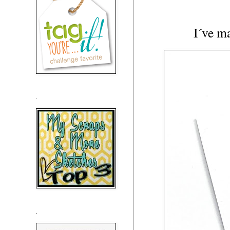
I´ve ma
.
.